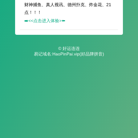
财神捕鱼、真人视讯、德州扑克、炸金花、21
点！！！
➡️<<点击进入体验>⬅️
© 好运连连
易记域名:HaoPinPai.vip(好品牌拼音)